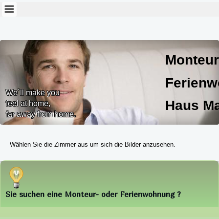
Monteur
Ferien
We`ll make you
Haus Ma
feel at home,
far away from home.
Haus Marlies
Wählen Sie die Zimmer aus um sich die Bilder anzusehen.
Sie suchen eine Monteur- oder Ferienwohnung ?