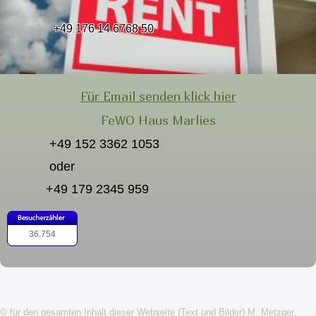
+49 176 14 6768 50
Für Email senden klick hier
FeWO Haus Marlies
+49 152 3362 1053
oder
+49 179 2345 959
36.754
©
für den gesamten Inhalt dieser Webseite (Text und Bilder) M. Metzger,