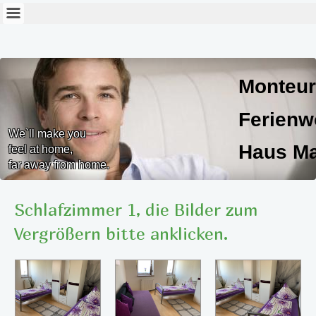
Monteur
Ferien
We`ll make you
Haus Ma
feel at home,
far away from home.
Haus Marlies
Schlafzimmer 1, die Bilder zum
Vergrößern bitte anklicken.