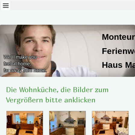
Monteur
Ferien
We`ll make you
Haus Ma
feel at home,
far away from home.
Haus Marlies
Die Wohnküche, die Bilder zum
Vergrößern bitte anklicken