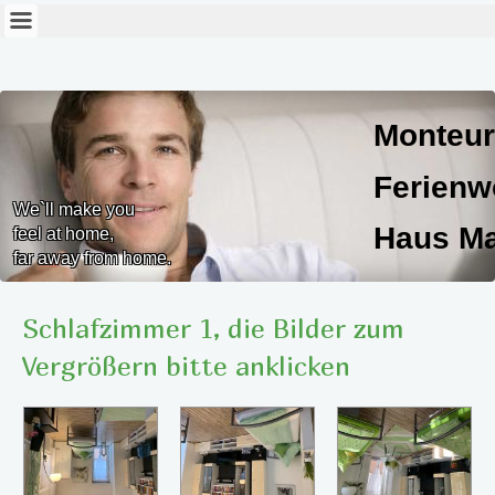
Monteur
Ferien
We`ll make you
Haus Ma
feel at home,
far away from home.
Haus Marlies
Schlafzimmer 1, die Bilder zum
Vergrößern bitte anklicken