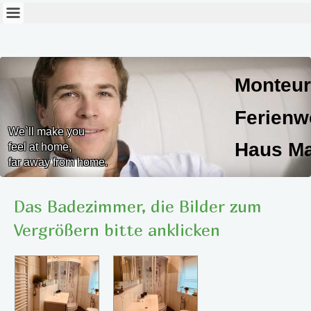
Monteur
Ferien
We`ll make you
Haus Ma
feel at home,
far away from home.
Haus Marlies
Das Badezimmer, die Bilder zum
Vergrößern bitte anklicken