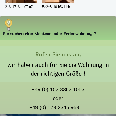
216b1716-cb07-a777-83c4-7b8ebad4f67f
Ea2e3a10-b541-bb7a-e799-c925e44deb25
Sie suchen eine Monteur- oder Ferienwohnung ?
Rufen Sie uns an,
wir haben auch für Sie die Wohnung in
der richtigen Größe !
+49 (0) 152 3362 1053
oder
+49 (0) 179 2345 959